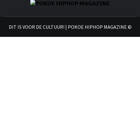
𝗣
𝗛𝗜
DIT IS VOOR DE CULTUUR! | POKOE HIPHOP MAGAZINE ©
𝗠𝗔𝗚