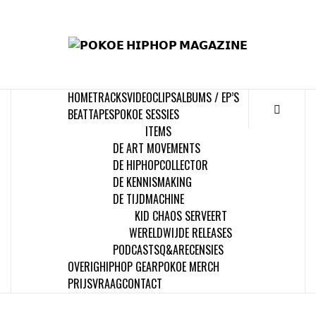
Skip
to
𝗣
content
𝗛𝗜
HOME
TRACKS
VIDEOCLIPS
ALBUMS / EP’S
𝗠𝗔𝗚
BEATTAPES
POKOE SESSIES
ITEMS
DE ART MOVEMENTS
DE HIPHOPCOLLECTOR
DE KENNISMAKING
DE TIJDMACHINE
KID CHAOS SERVEERT
WERELDWIJDE RELEASES
PODCASTS
Q&A
RECENSIES
OVERIG
HIPHOP GEAR
POKOE MERCH
PRIJSVRAAG
CONTACT