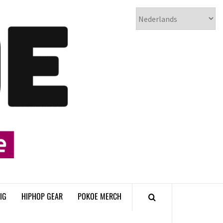
𝗣𝗢𝗞𝗢𝗘
𝗛𝗜𝗣𝗛𝗢𝗣
𝗠𝗔𝗚𝗔𝗭𝗜𝗡𝗘
IG
HIPHOP GEAR
POKOE MERCH