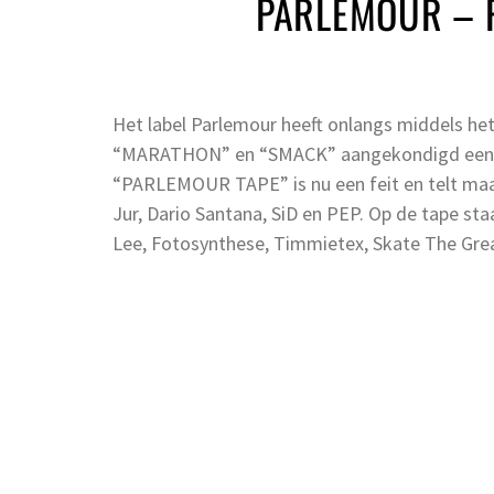
PARLEMOUR – 
Het label Parlemour heeft onlangs middels h
“MARATHON” en “SMACK” aangekondigd een m
“PARLEMOUR TAPE” is nu een feit en telt maar 
Jur, Dario Santana, SiD en PEP. Op de tape st
Lee, Fotosynthese, Timmietex, Skate The Grea