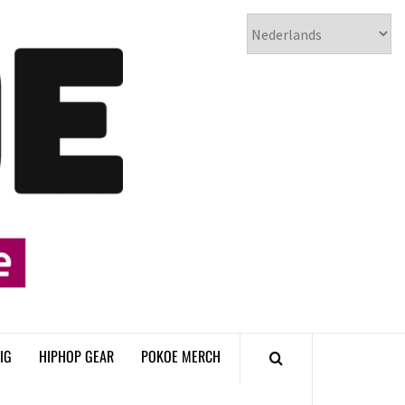
𝗣𝗢𝗞𝗢𝗘
𝗛𝗜𝗣𝗛𝗢𝗣
𝗠𝗔𝗚𝗔𝗭𝗜𝗡𝗘
IG
HIPHOP GEAR
POKOE MERCH