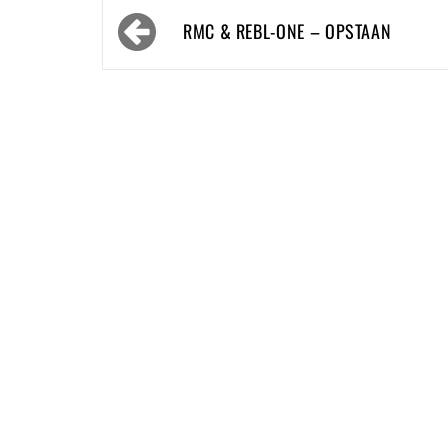
Bericht
RMC & REBL-ONE – OPSTAAN
navigatie