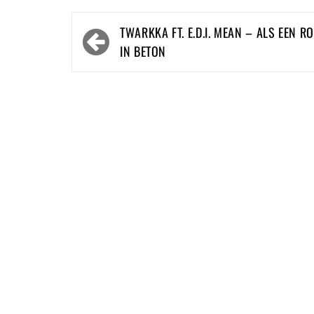
Bericht
TWARKKA FT. E.D.I. MEAN – ALS EEN R
navigatie
IN BETON