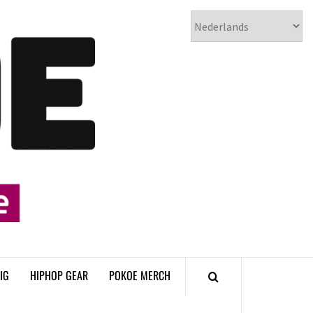
𝗣𝗢𝗞𝗢𝗘
𝗛𝗜𝗣𝗛𝗢𝗣
𝗠𝗔𝗚𝗔𝗭𝗜𝗡𝗘
IG
HIPHOP GEAR
POKOE MERCH