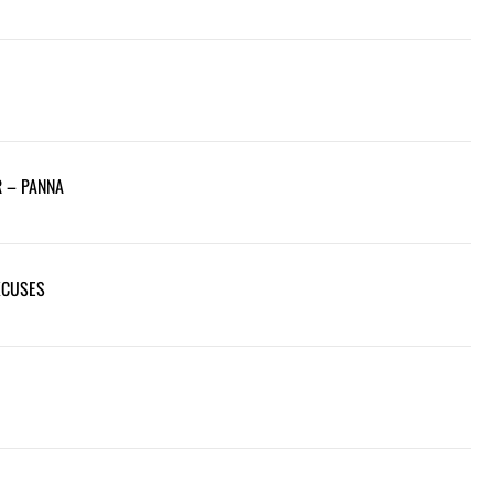
R – PANNA
XCUSES