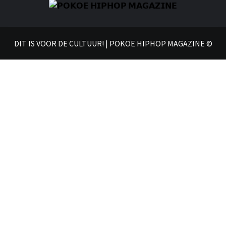
𝗣
𝗛𝗜
DIT IS VOOR DE CULTUUR! | POKOE HIPHOP MAGAZINE ©
𝗠𝗔𝗚