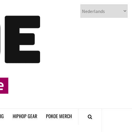
𝗣𝗢𝗞𝗢𝗘
𝗛𝗜𝗣𝗛𝗢𝗣
𝗠𝗔𝗚𝗔𝗭𝗜𝗡𝗘
IG
HIPHOP GEAR
POKOE MERCH