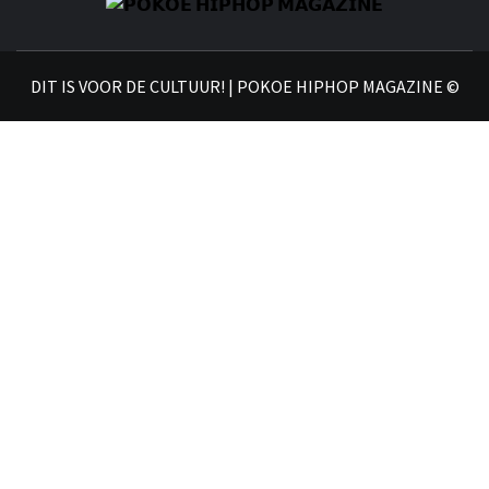
𝗣
𝗛𝗜
DIT IS VOOR DE CULTUUR! | POKOE HIPHOP MAGAZINE ©
𝗠𝗔𝗚