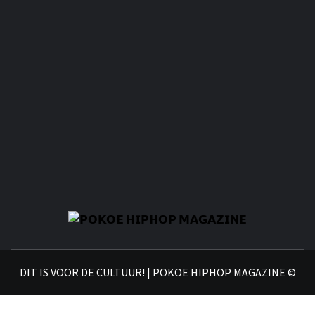
𝗣
𝗛𝗜
DIT IS VOOR DE CULTUUR! | POKOE HIPHOP MAGAZINE ©
𝗠𝗔𝗚