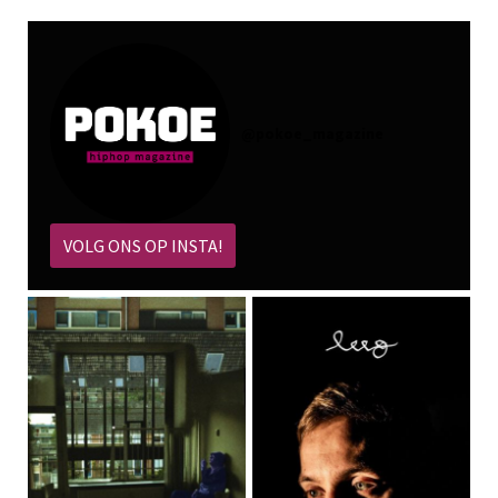
@
pokoe_magazine
VOLG ONS OP INSTA!