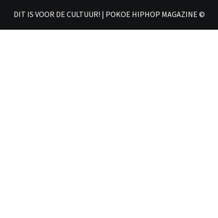
𝗛𝗜
DIT IS VOOR DE CULTUUR! | POKOE HIPHOP MAGAZINE ©
𝗠𝗔𝗚