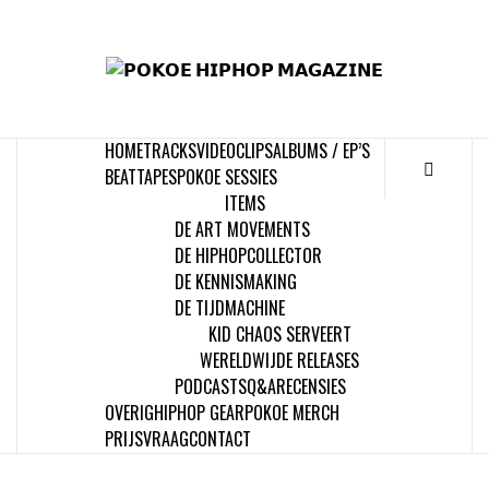
Skip
to
𝗣
content
𝗛𝗜
HOME
TRACKS
VIDEOCLIPS
ALBUMS / EP’S
𝗠𝗔𝗚
BEATTAPES
POKOE SESSIES
ITEMS
DE ART MOVEMENTS
DE HIPHOPCOLLECTOR
DE KENNISMAKING
DE TIJDMACHINE
KID CHAOS SERVEERT
WERELDWIJDE RELEASES
PODCASTS
Q&A
RECENSIES
OVERIG
HIPHOP GEAR
POKOE MERCH
PRIJSVRAAG
CONTACT