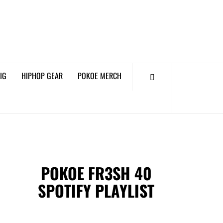
𝗞𝗢𝗘 𝗛𝗜𝗣𝗛𝗢𝗣
𝗠𝗔𝗚𝗔𝗭𝗜𝗡𝗘
IG
HIPHOP GEAR
POKOE MERCH
POKOE FR3SH 40
SPOTIFY PLAYLIST