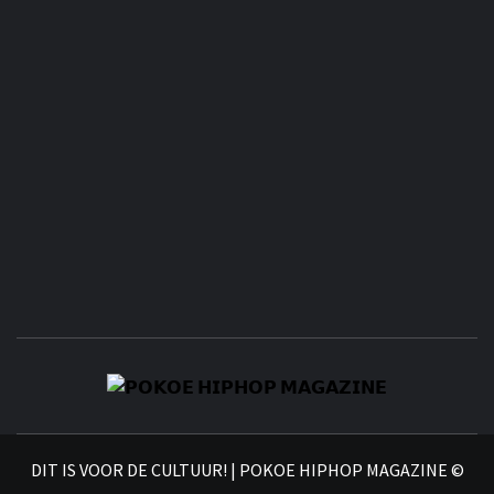
𝗣
𝗛𝗜
DIT IS VOOR DE CULTUUR! | POKOE HIPHOP MAGAZINE ©