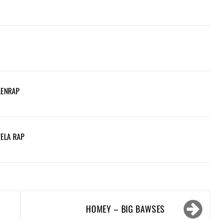
KENRAP
VELA RAP
HOMEY – BIG BAWSES