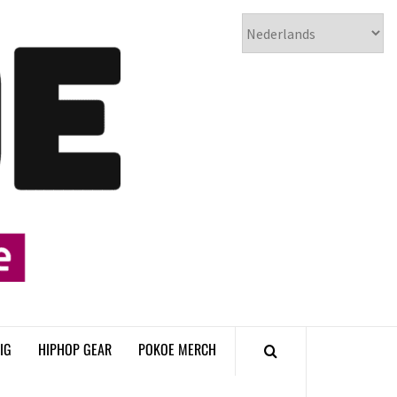
𝗣𝗢𝗞𝗢𝗘
𝗛𝗜𝗣𝗛𝗢𝗣
𝗠𝗔𝗚𝗔𝗭𝗜𝗡𝗘
IG
HIPHOP GEAR
POKOE MERCH