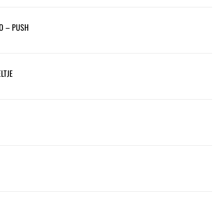
O – PUSH
LTJE