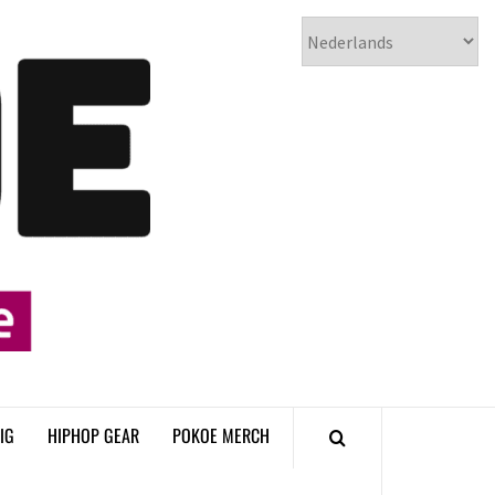
𝗣𝗢𝗞𝗢𝗘
𝗛𝗜𝗣𝗛𝗢𝗣
𝗠𝗔𝗚𝗔𝗭𝗜𝗡𝗘
IG
HIPHOP GEAR
POKOE MERCH