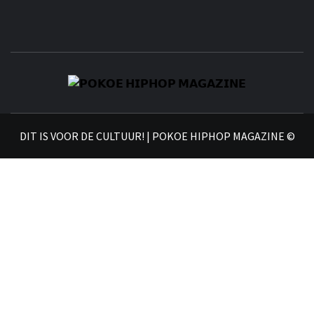
𝗣
𝗛𝗜
DIT IS VOOR DE CULTUUR! | POKOE HIPHOP MAGAZINE ©
𝗠𝗔𝗚