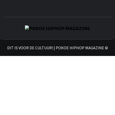
𝗣
𝗛𝗜
DIT IS VOOR DE CULTUUR! | POKOE HIPHOP MAGAZINE ©
𝗠𝗔𝗚