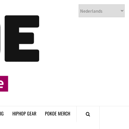
𝗣𝗢𝗞𝗢𝗘
𝗛𝗜𝗣𝗛𝗢𝗣
𝗠𝗔𝗚𝗔𝗭𝗜𝗡𝗘
IG
HIPHOP GEAR
POKOE MERCH