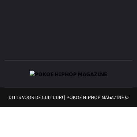
𝗣
𝗛𝗜
DIT IS VOOR DE CULTUUR! | POKOE HIPHOP MAGAZINE ©
𝗠𝗔𝗚