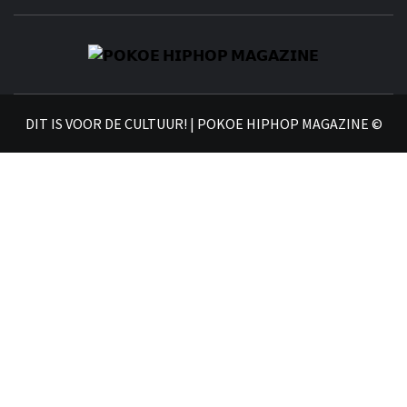
𝗣
𝗛𝗜
DIT IS VOOR DE CULTUUR! | POKOE HIPHOP MAGAZINE ©
𝗠𝗔𝗚