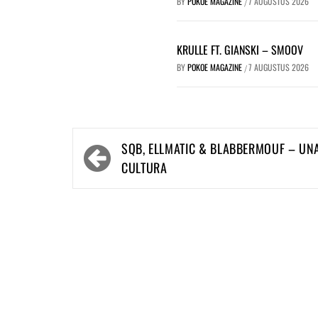
BY
POKOE MAGAZINE
7 AUGUSTUS 2026
/
KRULLE FT. GIANSKI – SMOOV
BY
POKOE MAGAZINE
7 AUGUSTUS 2026
/
Bericht
SQB, ELLMATIC & BLABBERMOUF – UN
navigatie
CULTURA