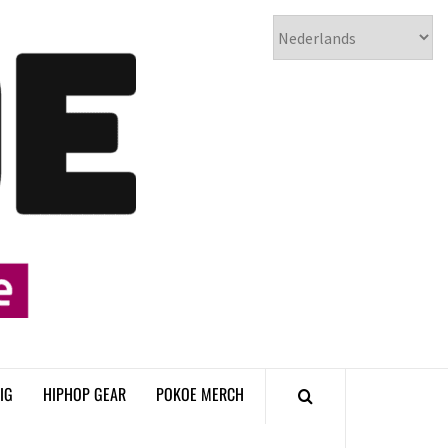
𝗣𝗢𝗞𝗢𝗘
𝗛𝗜𝗣𝗛𝗢𝗣
𝗠𝗔𝗚𝗔𝗭𝗜𝗡𝗘
IG
HIPHOP GEAR
POKOE MERCH