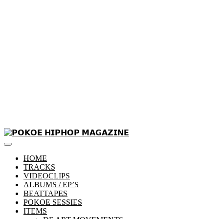
Skip
to
Primary
content
𝗣𝗢𝗞𝗢𝗘 𝗛𝗜𝗣𝗛𝗢𝗣 𝗠𝗔𝗚𝗔𝗭𝗜𝗡𝗘
Menu
HOME
TRACKS
VIDEOCLIPS
ALBUMS / EP’S
BEATTAPES
POKOE SESSIES
ITEMS