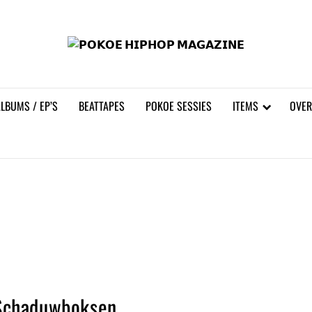
𝗣𝗢
LBUMS / EP’S
BEATTAPES
POKOE SESSIES
ITEMS
OVER
Schaduwboksen