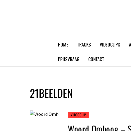
Skip
to
content
HOME
TRACKS
VIDEOCLIPS
A
PRIJSVRAAG
CONTACT
21BEELDEN
VIDEOCLIP
Woord Omhoog – 