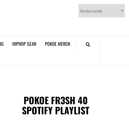
𝗞𝗢𝗘 𝗛𝗜𝗣𝗛𝗢𝗣
𝗠𝗔𝗚𝗔𝗭𝗜𝗡𝗘
IG
HIPHOP GEAR
POKOE MERCH
POKOE FR3SH 40
SPOTIFY PLAYLIST