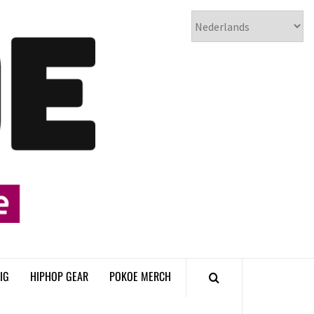
𝗣𝗢𝗞𝗢𝗘
𝗛𝗜𝗣𝗛𝗢𝗣
𝗠𝗔𝗚𝗔𝗭𝗜𝗡𝗘
IG
HIPHOP GEAR
POKOE MERCH