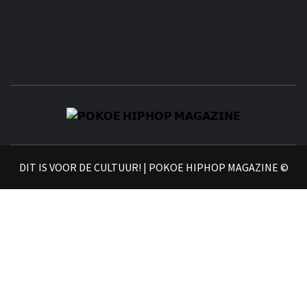
𝗣
𝗛𝗜
DIT IS VOOR DE CULTUUR! | POKOE HIPHOP MAGAZINE ©
𝗠𝗔𝗚