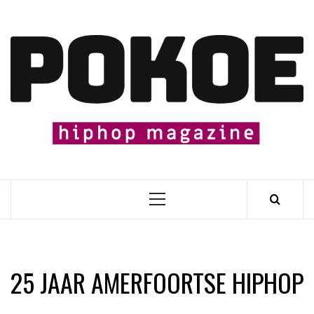
Skip
to
content

Primary
Menu
25 JAAR AMERFOORTSE HIPHOP