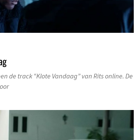
ag
n de track “Klote Vandaag” van Rits online. De
door