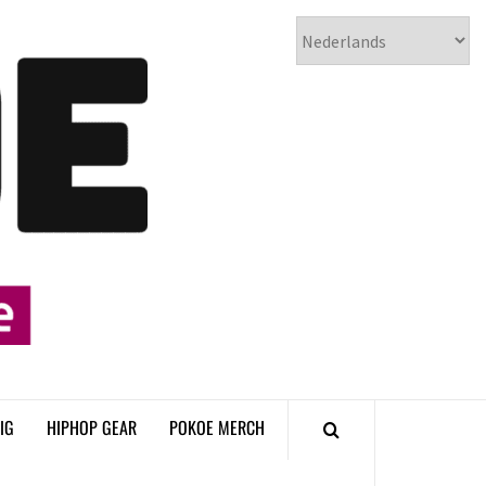
𝗣𝗢𝗞𝗢𝗘
𝗛𝗜𝗣𝗛𝗢𝗣
𝗠𝗔𝗚𝗔𝗭𝗜𝗡𝗘
IG
HIPHOP GEAR
POKOE MERCH