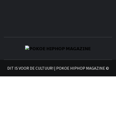
𝗣
𝗛𝗜
DIT IS VOOR DE CULTUUR! | POKOE HIPHOP MAGAZINE ©
𝗠𝗔𝗚