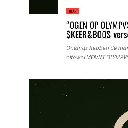
GEAR
“OGEN OP OLYMPVS
$KEER&BOO$ verschi
Onlangs hebben de mann
oftewel MOVNT OLYMPVS