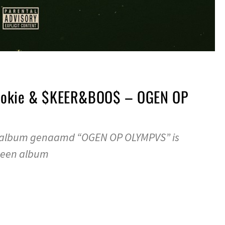
ookie & $KEER&BOO$ – OGEN OP
de album genaamd “OGEN OP OLYMPVS” is
t een album