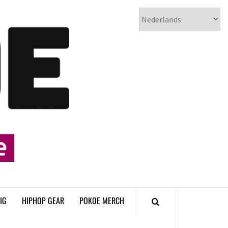
𝗣𝗢𝗞𝗢𝗘
𝗛𝗜𝗣𝗛𝗢𝗣
𝗠𝗔𝗚𝗔𝗭𝗜𝗡𝗘
IG
HIPHOP GEAR
POKOE MERCH