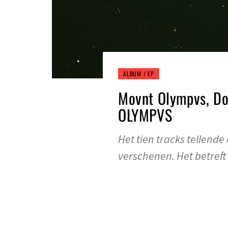
ALBUM / EP
Movnt Olympvs, D
OLYMPVS
Het tien tracks tellen
verschenen. Het betref