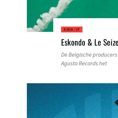
ALBUM / EP
Eskondo & Le Seiz
De Belgische producers
Agusta Records het