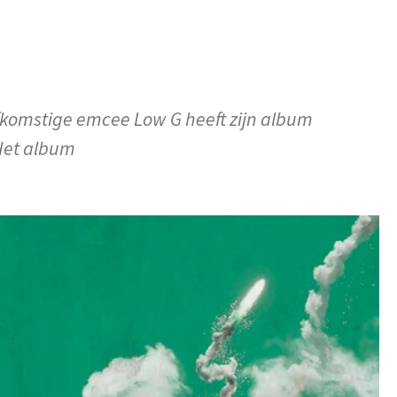
 afkomstige emcee Low G heeft zijn album
 Het album