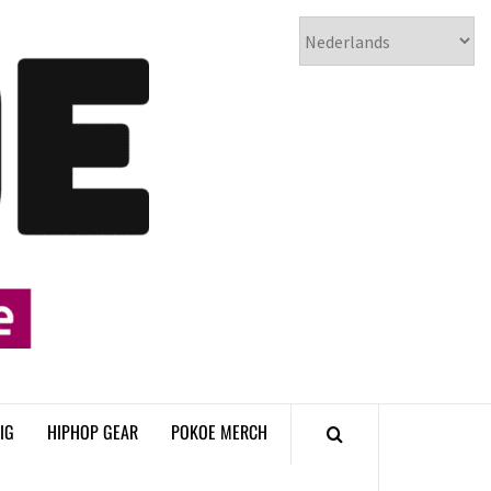
𝗣𝗢𝗞𝗢𝗘
𝗛𝗜𝗣𝗛𝗢𝗣
𝗠𝗔𝗚𝗔𝗭𝗜𝗡𝗘
IG
HIPHOP GEAR
POKOE MERCH