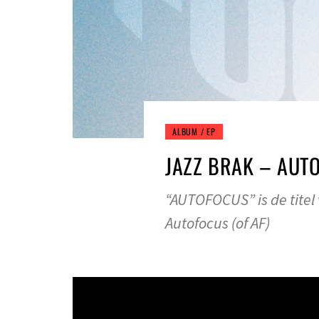
ALBUM / EP
JAZZ BRAK – AUT
“AUTOFOCUS” is de titel
Autofocus (of AF)