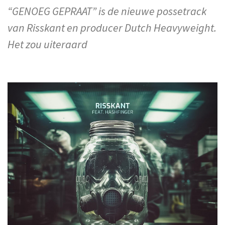
“GENOEG GEPRAAT” is de nieuwe possetrack
van Risskant en producer Dutch Heavyweight.
Het zou uiteraard