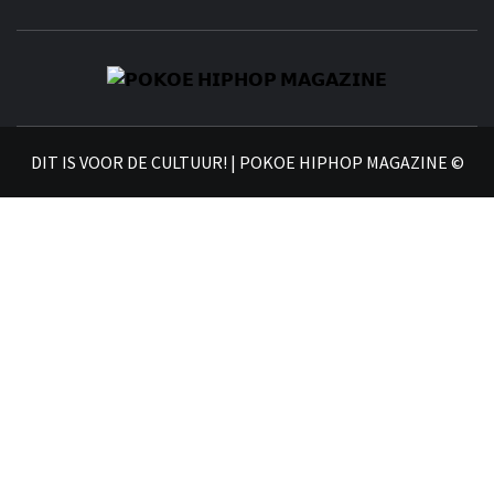
𝗣
𝗛𝗜
DIT IS VOOR DE CULTUUR! | POKOE HIPHOP MAGAZINE ©
𝗠𝗔𝗚