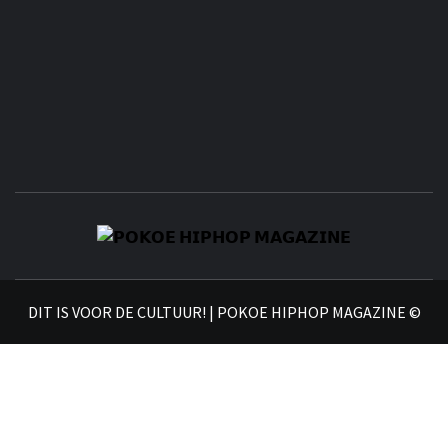
𝗣
𝗛𝗜
DIT IS VOOR DE CULTUUR! | POKOE HIPHOP MAGAZINE ©
𝗠𝗔𝗚