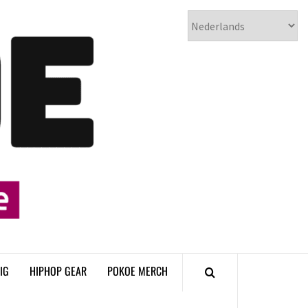
𝗣𝗢𝗞𝗢𝗘
𝗛𝗜𝗣𝗛𝗢𝗣
𝗠𝗔𝗚𝗔𝗭𝗜𝗡𝗘
IG
HIPHOP GEAR
POKOE MERCH