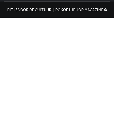
𝗛𝗜
DIT IS VOOR DE CULTUUR! | POKOE HIPHOP MAGAZINE ©
𝗠𝗔𝗚