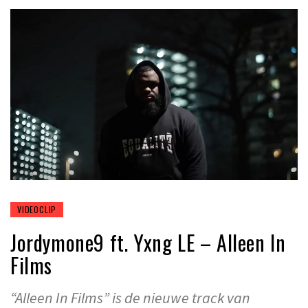
VIDEOCLIP
Jordymone9 ft. Yxng LE – Alleen In
Films
“Alleen In Films” is de nieuwe track van