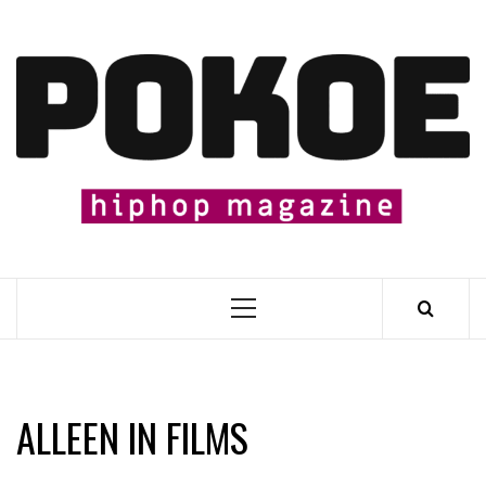
Skip
to
content

Primary
Menu
ALLEEN IN FILMS