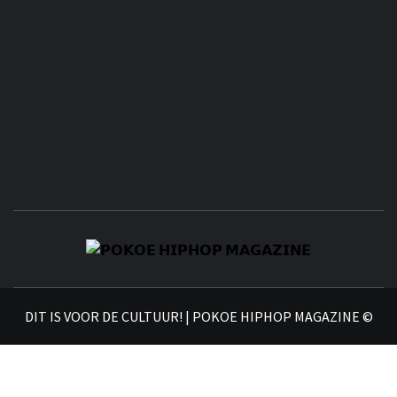
𝗣
𝗛𝗜
DIT IS VOOR DE CULTUUR! | POKOE HIPHOP MAGAZINE ©
𝗠𝗔𝗚