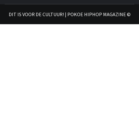
𝗛𝗜
DIT IS VOOR DE CULTUUR! | POKOE HIPHOP MAGAZINE ©
𝗠𝗔𝗚