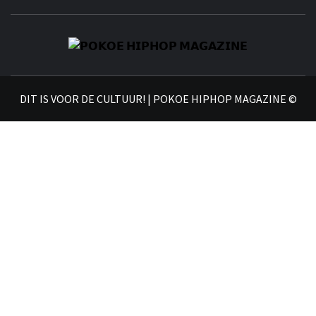
𝗣
𝗛𝗜
DIT IS VOOR DE CULTUUR! | POKOE HIPHOP MAGAZINE ©
𝗠𝗔𝗚