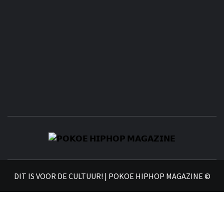
𝗣
𝗛𝗜
DIT IS VOOR DE CULTUUR! | POKOE HIPHOP MAGAZINE ©
𝗠𝗔𝗚