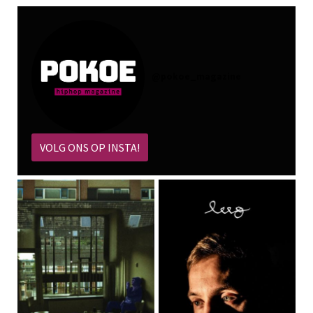
@
pokoe_magazine
VOLG ONS OP INSTA!