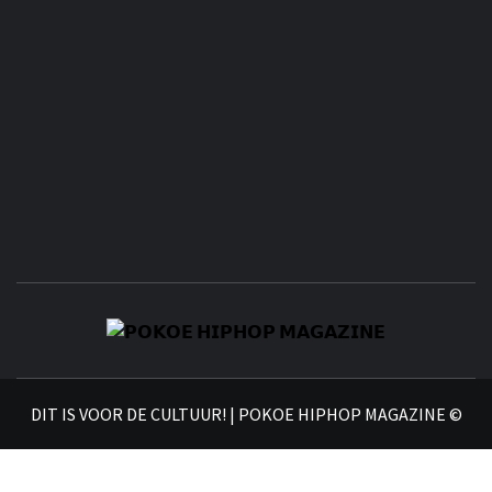
𝗣
𝗛𝗜
DIT IS VOOR DE CULTUUR! | POKOE HIPHOP MAGAZINE ©
𝗠𝗔𝗚