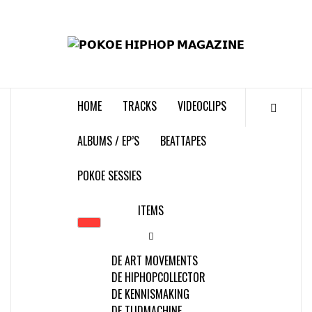
Skip
to
𝗣
content
𝗛𝗜
HOME
TRACKS
VIDEOCLIPS
𝗠𝗔𝗚
ALBUMS / EP’S
BEATTAPES
POKOE SESSIES
ITEMS
DE ART MOVEMENTS
DE HIPHOPCOLLECTOR
DE KENNISMAKING
DE TIJDMACHINE