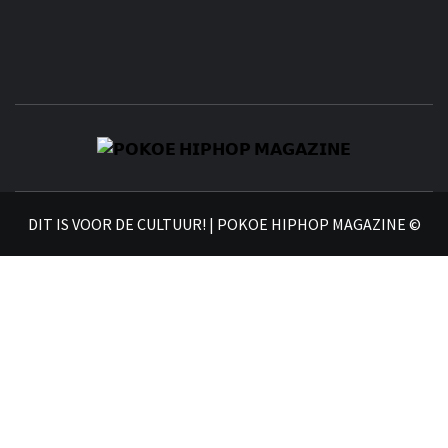
𝗣
𝗛𝗜
DIT IS VOOR DE CULTUUR! | POKOE HIPHOP MAGAZINE ©
𝗠𝗔𝗚