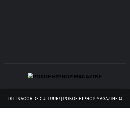
𝗣
𝗛𝗜
DIT IS VOOR DE CULTUUR! | POKOE HIPHOP MAGAZINE ©
𝗠𝗔𝗚