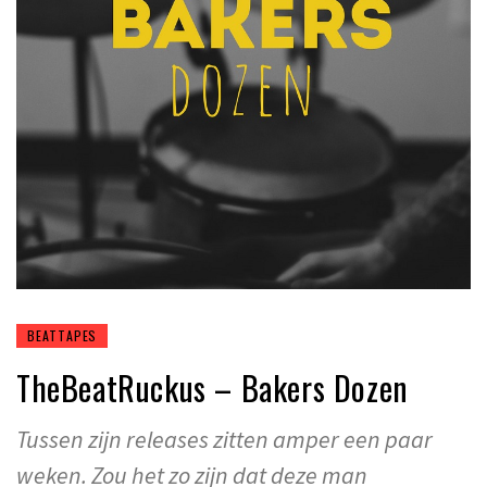
BEATTAPES
TheBeatRuckus – Bakers Dozen
Tussen zijn releases zitten amper een paar
weken. Zou het zo zijn dat deze man