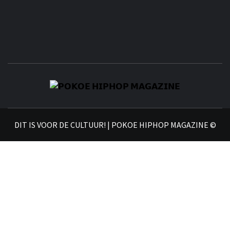
𝗣
𝗛𝗜
DIT IS VOOR DE CULTUUR! | POKOE HIPHOP MAGAZINE ©
𝗠𝗔𝗚