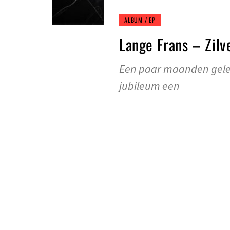
ALBUM / EP
Lange Frans – Zilv
Een paar maanden gelede
jubileum een