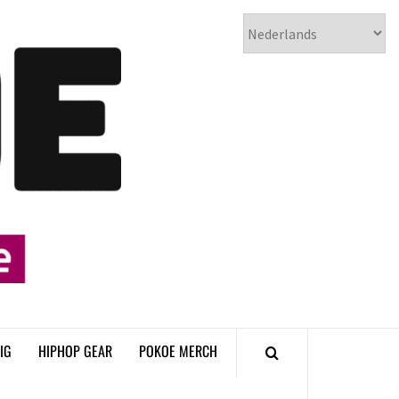
𝗣𝗢𝗞𝗢𝗘
𝗛𝗜𝗣𝗛𝗢𝗣
𝗠𝗔𝗚𝗔𝗭𝗜𝗡𝗘
IG
HIPHOP GEAR
POKOE MERCH