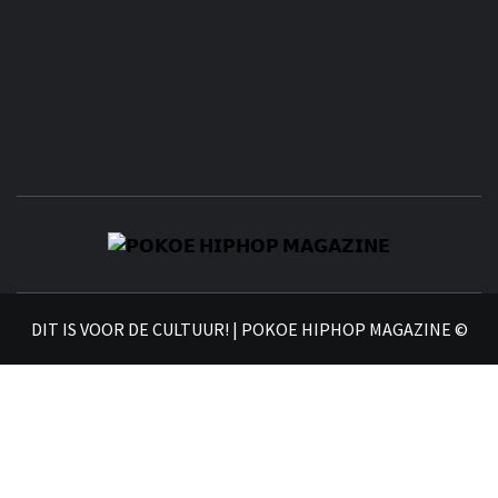
𝗣
𝗛𝗜
DIT IS VOOR DE CULTUUR! | POKOE HIPHOP MAGAZINE ©
𝗠𝗔𝗚