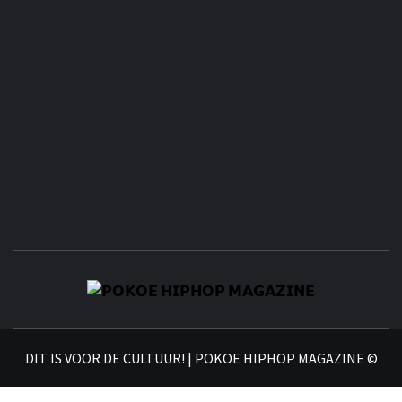
𝗣
𝗛𝗜
DIT IS VOOR DE CULTUUR! | POKOE HIPHOP MAGAZINE ©
𝗠𝗔𝗚