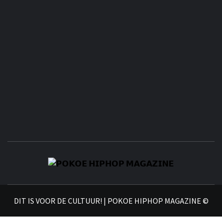
𝗣
𝗛𝗜
DIT IS VOOR DE CULTUUR! | POKOE HIPHOP MAGAZINE ©
𝗠𝗔𝗚