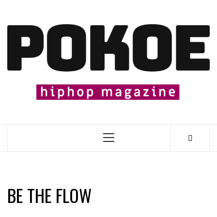
Skip
to
content

Primary
Menu
BE THE FLOW