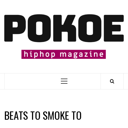
Skip
to
content

Primary
Menu
BEATS TO SMOKE TO