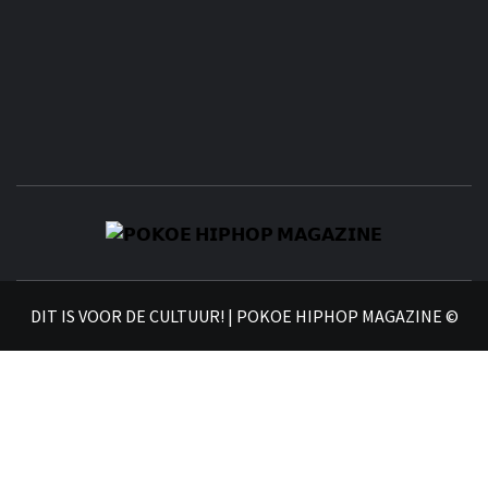
𝗣
𝗛𝗜
DIT IS VOOR DE CULTUUR! | POKOE HIPHOP MAGAZINE ©
𝗠𝗔𝗚