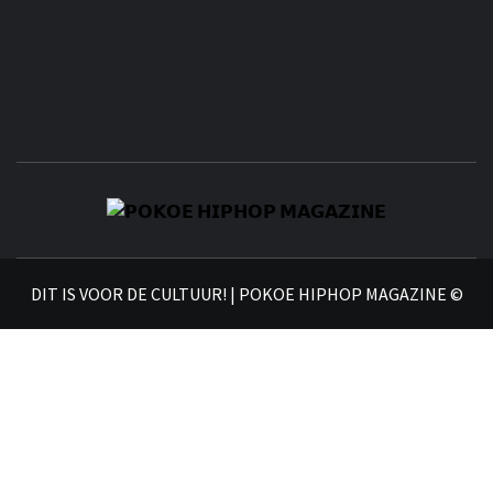
𝗣
𝗛𝗜
DIT IS VOOR DE CULTUUR! | POKOE HIPHOP MAGAZINE ©
𝗠𝗔𝗚