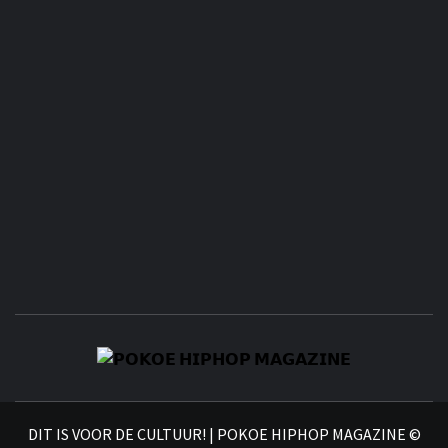
𝗣
𝗛𝗜
DIT IS VOOR DE CULTUUR! | POKOE HIPHOP MAGAZINE ©