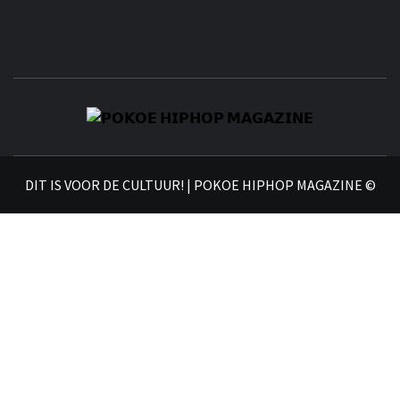
𝗣
𝗛𝗜
DIT IS VOOR DE CULTUUR! | POKOE HIPHOP MAGAZINE ©
𝗠𝗔𝗚